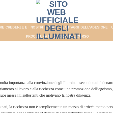
RE CREDENZE E I NOSTRI SIMBOLI
VANTAGGI DELL’ADESIONE
PROCEDURA DI ISCRIZIONE E CORSO
LA PYRAMIDE
Il denaro non è la radice di tutti i mali, il denaro è la via per ogni libertà
 molta importanza alla convinzione degli Illuminati secondo cui il denar
giamento al lavoro e alla ricchezza come una promozione dell’egoismo, 
 suoi messaggi sottostanti che motivano la nostra diligenza.
minati, la ricchezza non è semplicemente un mezzo di arricchimento perso