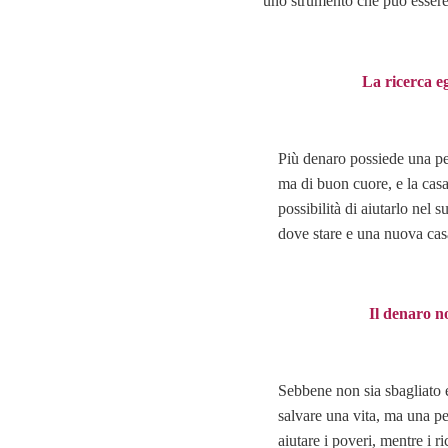
uno strumento che può essere 
La ricerca eg
Più denaro possiede una per
ma di buon cuore, e la casa
possibilità di aiutarlo nel 
dove stare e una nuova casa
Il denaro no
Sebbene non sia sbagliato 
salvare una vita, ma una pe
aiutare i poveri, mentre i r