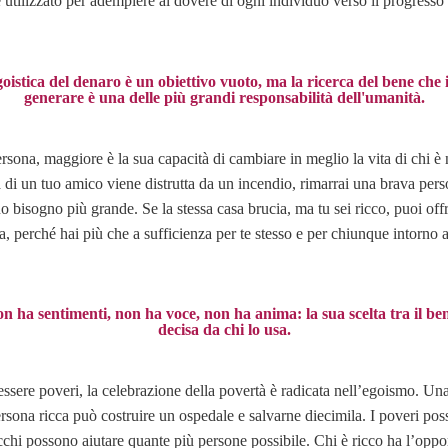
utilizzato per adempiere al dovere di ogni individuo verso il progresso
oistica del denaro è un obiettivo vuoto, ma la ricerca del bene che
generare è una delle più grandi responsabilità dell'umanità.
sona, maggiore è la sua capacità di cambiare in meglio la vita di chi è
 di un tuo amico viene distrutta da un incendio, rimarrai una brava pers
suo bisogno più grande. Se la stessa casa brucia, ma tu sei ricco, puoi off
, perché hai più che a sufficienza per te stesso e per chiunque intorno 
n ha sentimenti, non ha voce, non ha anima: la sua scelta tra il ben
decisa da chi lo usa.
essere poveri, la celebrazione della povertà è radicata nell’egoismo. U
rsona ricca può costruire un ospedale e salvarne diecimila. I poveri po
icchi possono aiutare quante più persone possibile. Chi è ricco ha l’oppo