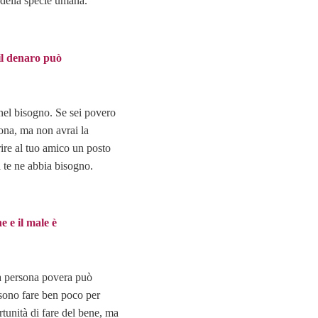
 della specie umana.
 il denaro può
 nel bisogno. Se sei povero
ona, ma non avrai la
rire al tuo amico un posto
a te ne abbia bisogno.
e e il male è
na persona povera può
ssono fare ben poco per
rtunità di fare del bene, ma